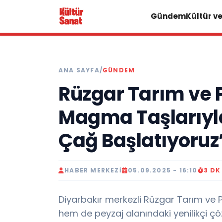
Gündem
Kültür v
ANA SAYFA
/
GÜNDEM
Rüzgar Tarım ve Pe
Magma Taşlarıyla
Çağ Başlatıyoruz
HABER MERKEZI
05.09.2025 - 16:10
3 D
Diyarbakır merkezli Rüzgar Tarım ve P
hem de peyzaj alanındaki yenilikçi çö