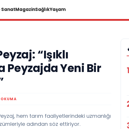
e Sanat
Magazin
Sağlık
Yaşam
yzaj: “Işıklı
 Peyzajda Yeni Bir
”
K OKUMA
eyzaj, hem tarım faaliyetlerindeki uzmanlığı
zümleriyle adından söz ettiriyor.