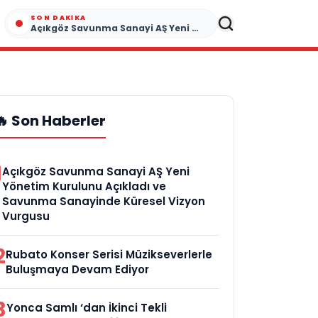
SON DAKIKA
Açıkgöz Savunma Sanayi AŞ Yeni Yönetim Kurulunu Açıkladı ve Savunma Sanayinde Küresel Vizyon Vurgusu
🔥 Son Haberler
1
Açıkgöz Savunma Sanayi AŞ Yeni
Yönetim Kurulunu Açıkladı ve
Savunma Sanayinde Küresel Vizyon
Vurgusu
2
Rubato Konser Serisi Müzikseverlerle
Buluşmaya Devam Ediyor
3
Yonca Samlı ‘dan İkinci Tekli