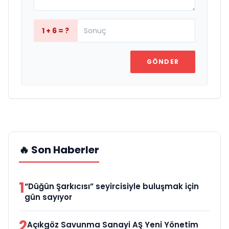
1 + 6 = ?
GÖNDER
🔥 Son Haberler
1
“Düğün Şarkıcısı” seyircisiyle buluşmak için
gün sayıyor
2
Açıkgöz Savunma Sanayi AŞ Yeni Yönetim