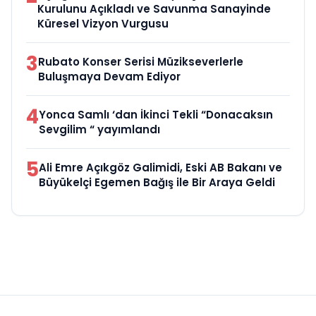
Kurulunu Açıkladı ve Savunma Sanayinde
Küresel Vizyon Vurgusu
3
Rubato Konser Serisi Müzikseverlerle
Buluşmaya Devam Ediyor
4
Yonca Samlı ‘dan İkinci Tekli “Donacaksın
Sevgilim “ yayımlandı
5
Ali Emre Açıkgöz Galimidi, Eski AB Bakanı ve
Büyükelçi Egemen Bağış ile Bir Araya Geldi