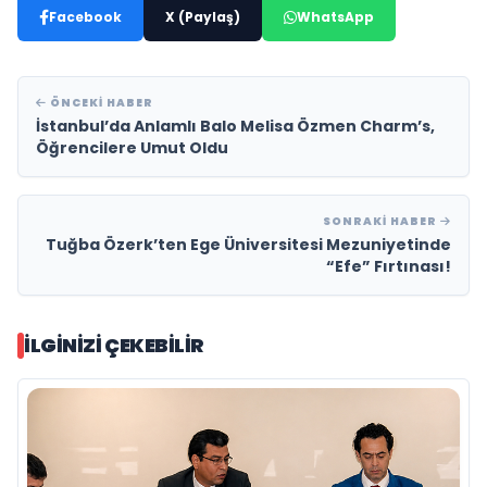
Facebook
X (Paylaş)
WhatsApp
ÖNCEKI HABER
İstanbul’da Anlamlı Balo Melisa Özmen Charm’s,
Öğrencilere Umut Oldu
SONRAKI HABER
Tuğba Özerk’ten Ege Üniversitesi Mezuniyetinde
“Efe” Fırtınası!
İLGINIZI ÇEKEBILIR