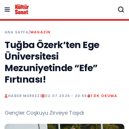
ANA SAYFA
/
MAGAZIN
Tuğba Özerk’ten Ege
Üniversitesi
Mezuniyetinde “Efe”
Fırtınası!
HABER MERKEZI
02.07.2026 - 20:55
1 DK OKUMA
Gençler Coşkuyu Zirveye Taşıdı