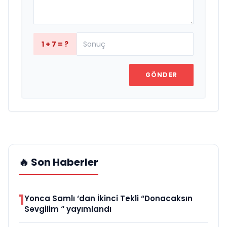
1 + 7 = ?
GÖNDER
🔥 Son Haberler
1
Yonca Samlı ‘dan İkinci Tekli “Donacaksın
Sevgilim “ yayımlandı