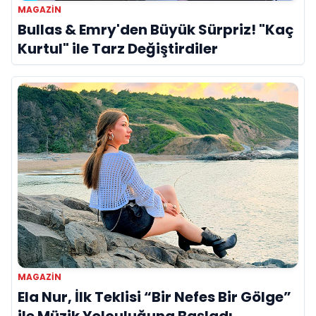
MAGAZIN
Bullas & Emry'den Büyük Sürpriz! "Kaç
Kurtul" ile Tarz Değiştirdiler
MAGAZIN
Ela Nur, İlk Teklisi “Bir Nefes Bir Gölge”
ile Müzik Yolculuğuna Başladı