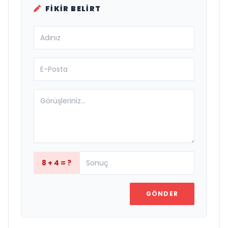
FIKIR BELIRT
8 + 4 = ?
GÖNDER