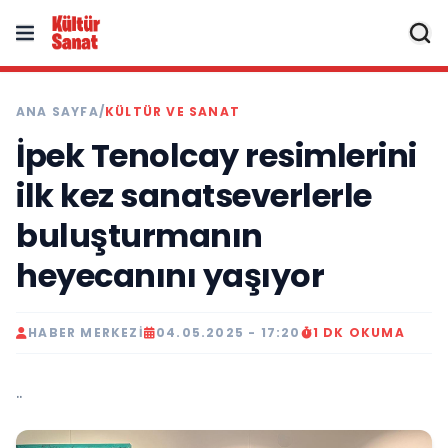
ANA SAYFA
/
KÜLTÜR VE SANAT
İpek Tenolcay resimlerini
ilk kez sanatseverlerle
buluşturmanın
heyecanını yaşıyor
HABER MERKEZI
04.05.2025 - 17:20
1 DK OKUMA
..