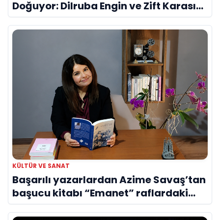
Doğuyor: Dilruba Engin ve Zift Karası
Evreni ‘AVENOİR’
KÜLTÜR VE SANAT
Başarılı yazarlardan Azime Savaş’tan
başucu kitabı “Emanet” raflardaki
yerini aldı