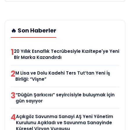
🔥 Son Haberler
1
20 Yıllık Esnaflık Tecrübesiyle Kızıltepe'ye Yeni
Bir Marka Kazandırdı
2
M Lisa ve Dolu Kadehi Ters Tut’tan Yeni İş
Birliği: “Vişne”
3
“Düğün Şarkıcısı” seyircisiyle buluşmak için
gün sayıyor
4
Açıkgöz Savunma Sanayi AŞ Yeni Yönetim
Kurulunu Açıkladı ve Savunma Sanayinde
Küresel Vizyon Vurgusu