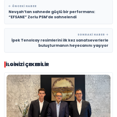
ÖNCEKI HABER
Nevşah’tan sahnede güçlü bir performans:
“EFSANE” Zorlu PSM’de sahnelendi
SONRAKI HABER
İpek Tenolcay resimlerini ilk kez sanatseverlerle
buluşturmanın heyecanını yaşıyor
İLGINIZI ÇEKEBILIR