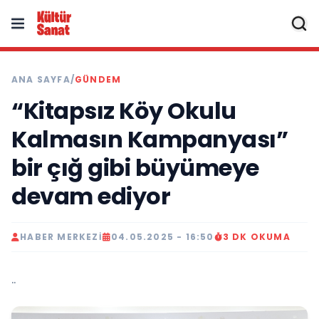
ANA SAYFA
/
GÜNDEM
“Kitapsız Köy Okulu
Kalmasın Kampanyası”
bir çığ gibi büyümeye
devam ediyor
HABER MERKEZI
04.05.2025 - 16:50
3 DK OKUMA
..