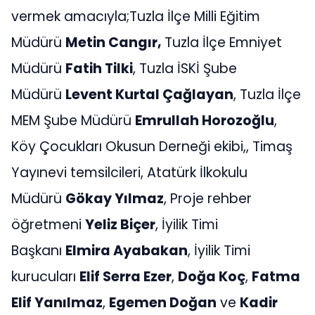
vermek amacıyla;Tuzla İlçe Milli Eğitim
Müdürü
Metin Cangır,
Tuzla İlçe Emniyet
Müdürü
Fatih Tilki
, Tuzla İSKİ Şube
Müdürü
Levent Kurtal Çağlayan
, Tuzla İlçe
MEM Şube Müdürü
Emrullah Horozoğlu
,
Köy Çocukları Okusun Derneği ekibi,, Timaş
Yayınevi temsilcileri, Atatürk İlkokulu
Müdürü
Gökay Yılmaz
, Proje rehber
öğretmeni
Yeliz Biçer
, İyilik Timi
Başkanı
Elmira Ayabakan
, İyilik Timi
kurucuları
Elif Serra Ezer
,
Doğa Koç
,
Fatma
Elif Yanılmaz
,
Egemen Doğan
ve
Kadir