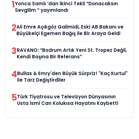
1
Yonca Samlı ‘dan İkinci Tekli “Donacaksın
Sevgilim “ yayımlandı
2
Ali Emre Açıkgöz Galimidi, Eski AB Bakanı ve
Büyükelçi Egemen Bağış ile Bir Araya Geldi
3
RAVANO: “Bodrum Artık Yeni St. Tropez Değil,
Kendi Başına Bir Referans”
4
Bullas & Emry'den Büyük Sürpriz! "Kaç Kurtul"
ile Tarz Değiştirdiler
5
Türk Tiyatrosu ve Televizyon Dünyasının
Usta İsmi Can Kolukısa Hayatını Kaybetti