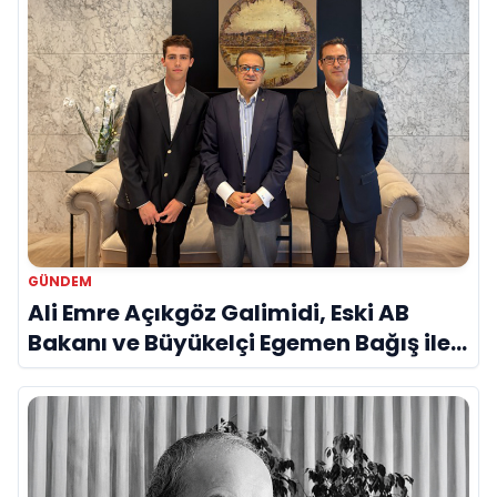
GÜNDEM
Ali Emre Açıkgöz Galimidi, Eski AB
Bakanı ve Büyükelçi Egemen Bağış ile
Bir Araya Geldi