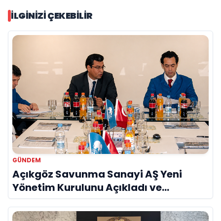
İLGINIZI ÇEKEBILIR
GÜNDEM
Açıkgöz Savunma Sanayi AŞ Yeni
Yönetim Kurulunu Açıkladı ve
Savunma Sanayinde Küresel Vizyon
Vurgusu