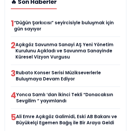
🔥 Son Haberler
1
“Düğün Şarkıcısı” seyircisiyle buluşmak için
gün sayıyor
2
Açıkgöz Savunma Sanayi AŞ Yeni Yönetim
Kurulunu Açıkladı ve Savunma Sanayinde
Küresel Vizyon Vurgusu
3
Rubato Konser Serisi Müzikseverlerle
Buluşmaya Devam Ediyor
4
Yonca Samlı ‘dan İkinci Tekli “Donacaksın
Sevgilim “ yayımlandı
5
Ali Emre Açıkgöz Galimidi, Eski AB Bakanı ve
Büyükelçi Egemen Bağış ile Bir Araya Geldi