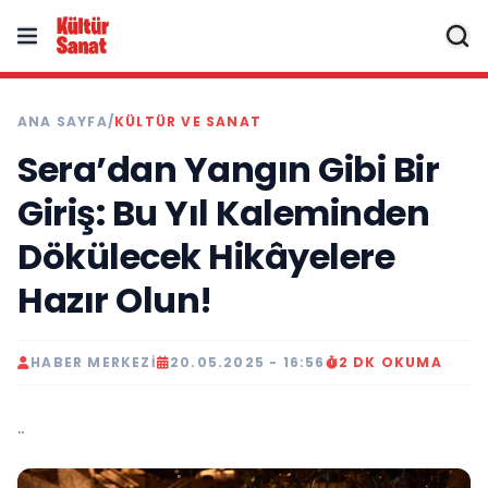
ANA SAYFA
/
KÜLTÜR VE SANAT
Sera’dan Yangın Gibi Bir
Giriş: Bu Yıl Kaleminden
Dökülecek Hikâyelere
Hazır Olun!
HABER MERKEZI
20.05.2025 - 16:56
2 DK OKUMA
..