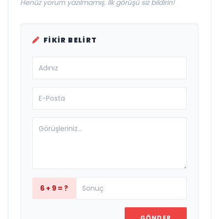
Henüz yorum yazılmamış. İlk görüşü siz bildirin!
FIKIR BELIRT
6 + 9 = ?
GÖNDER