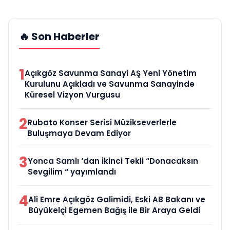
🔥 Son Haberler
1
Açıkgöz Savunma Sanayi AŞ Yeni Yönetim
Kurulunu Açıkladı ve Savunma Sanayinde
Küresel Vizyon Vurgusu
2
Rubato Konser Serisi Müzikseverlerle
Buluşmaya Devam Ediyor
3
Yonca Samlı ‘dan İkinci Tekli “Donacaksın
Sevgilim “ yayımlandı
4
Ali Emre Açıkgöz Galimidi, Eski AB Bakanı ve
Büyükelçi Egemen Bağış ile Bir Araya Geldi