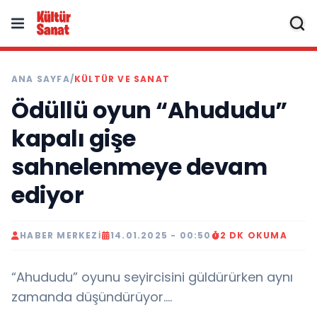
ANA SAYFA
/
KÜLTÜR VE SANAT
Ödüllü oyun “Ahududu”
kapalı gişe
sahnelenmeye devam
ediyor
HABER MERKEZI
14.01.2025 - 00:50
2 DK OKUMA
“Ahududu” oyunu seyircisini güldürürken aynı
zamanda düşündürüyor....