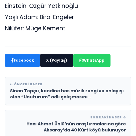
Einstein: Özgür Yetkinoğlu
Yaşlı Adam: Birol Engeler
Nilüfer: Müge Kement
Facebook
X (Paylaş)
WhatsApp
ÖNCEKI HABER
Sinan Topçu, kendine has müzik rengi ve anlayışı
olan “Unuturum” adlı çalışmasını
müzikseverlerin beğenisine sunuyor!
SONRAKI HABER
Hacı Ahmet Ünlü’nün araştırmalarına göre
Aksaray’da 40 Kürt köyü bulunuyor