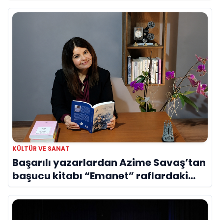
Evreni ‘AVENOİR’
KÜLTÜR VE SANAT
Başarılı yazarlardan Azime Savaş’tan
başucu kitabı “Emanet” raflardaki
yerini aldı