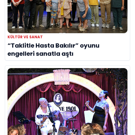
KÜLTÜR VE SANAT
“Taklitle Hasta Bakılır” oyunu
engelleri sanatla aştı