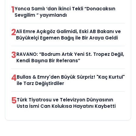
1
Yonca Samlı ‘dan İkinci Tekli “Donacaksın
Sevgilim “ yayımlandı
2
Ali Emre Açıkgöz Galimidi, Eski AB Bakanı ve
Büyükelçi Egemen Bağış ile Bir Araya Geldi
3
RAVANO: “Bodrum Artık Yeni St. Tropez Değil,
Kendi Başına Bir Referans”
4
Bullas & Emry'den Büyük Sürpriz! "Kaç Kurtul"
ile Tarz Değiştirdiler
5
Türk Tiyatrosu ve Televizyon Dünyasının
Usta İsmi Can Kolukısa Hayatını Kaybetti