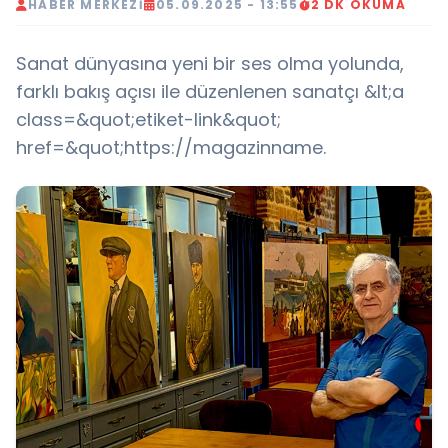
HABER MERKEZI
05.09.2025 - 13:55
2 DK OKUMA
Sanat dünyasına yeni bir ses olma yolunda,
farklı bakış açısı ile düzenlenen sanatçı &lt;a
class=&quot;etiket-link&quot;
href=&quot;https://magazinname.