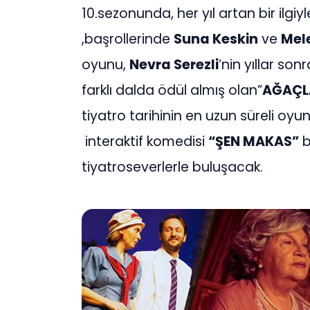
10.sezonunda, her yıl artan bir ilgi
,başrollerinde
Suna Keskin
ve
Mel
oyunu,
Nevra Serezli
’nin yıllar so
farklı dalda ödül almış olan”
AĞAÇL
tiyatro tarihinin en uzun süreli oy
interaktif komedisi
“ŞEN MAKAS”
b
tiyatroseverlerle buluşacak.