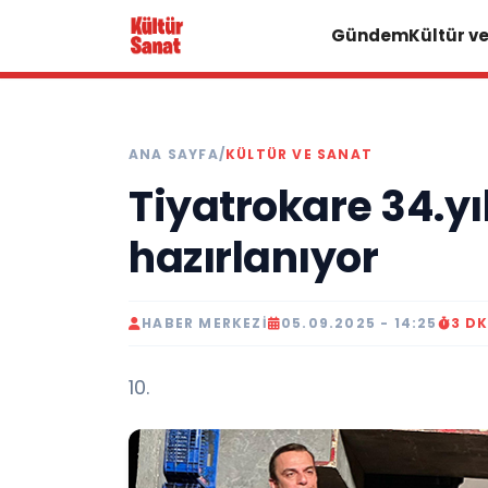
Gündem
Kültür v
ANA SAYFA
/
KÜLTÜR VE SANAT
Tiyatrokare 34.yı
hazırlanıyor
HABER MERKEZI
05.09.2025 - 14:25
3 D
10.