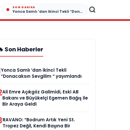
SON DAKIKA
Yonca Samlı ‘dan İkinci Tekli “Donacaksın Sevgilim “ yayımlandı
🔥 Son Haberler
1
Yonca Samlı ‘dan İkinci Tekli
“Donacaksın Sevgilim “ yayımlandı
2
Ali Emre Açıkgöz Galimidi, Eski AB
Bakanı ve Büyükelçi Egemen Bağış ile
Bir Araya Geldi
3
RAVANO: “Bodrum Artık Yeni St.
Tropez Değil, Kendi Başına Bir