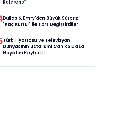
Referans”
4
Bullas & Emry'den Büyük Sürpriz!
"Kaç Kurtul" ile Tarz Değiştirdiler
5
Türk Tiyatrosu ve Televizyon
Dünyasının Usta İsmi Can Kolukısa
Hayatını Kaybetti