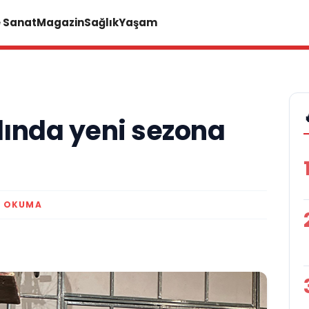
e Sanat
Magazin
Sağlık
Yaşam
lında yeni sezona
K OKUMA