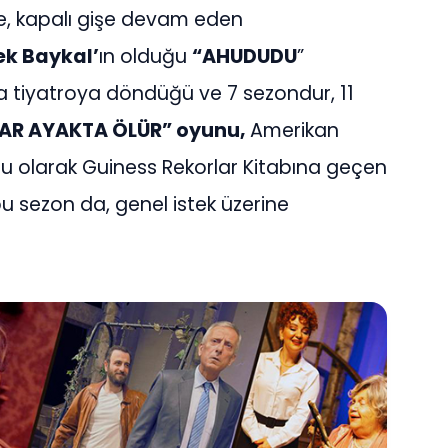
yle, kapalı gişe devam eden
ek Baykal’
ın olduğu
“AHUDUDU
”
nra tiyatroya döndüğü ve 7 sezondur, 11
AR AYAKTA ÖLÜR” oyunu,
Amerikan
unu olarak Guiness Rekorlar Kitabına geçen
u sezon da, genel istek üzerine