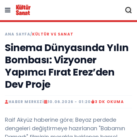
ANA SAYFA
/
KÜLTÜR VE SANAT
Sinema Dünyasında Yılın
Bombası: Vizyoner
Yapımcı Fırat Erez’den
Dev Proje
HABER MERKEZI
10.06.2026 - 01:20
3 DK OKUMA
Raif Akyüz haberine göre; Beyaz perdede
dengeleri değiştirmeye hazırlanan "Babamın
Damadı" filminin merakla beklenen başrol