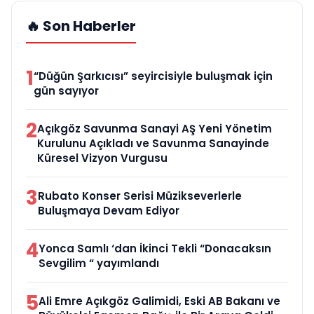
🔥 Son Haberler
1
“Düğün Şarkıcısı” seyircisiyle buluşmak için
gün sayıyor
2
Açıkgöz Savunma Sanayi AŞ Yeni Yönetim
Kurulunu Açıkladı ve Savunma Sanayinde
Küresel Vizyon Vurgusu
3
Rubato Konser Serisi Müzikseverlerle
Buluşmaya Devam Ediyor
4
Yonca Samlı ‘dan İkinci Tekli “Donacaksın
Sevgilim “ yayımlandı
5
Ali Emre Açıkgöz Galimidi, Eski AB Bakanı ve