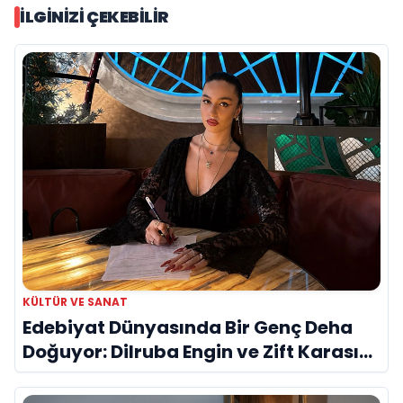
İLGINIZI ÇEKEBILIR
KÜLTÜR VE SANAT
Edebiyat Dünyasında Bir Genç Deha
Doğuyor: Dilruba Engin ve Zift Karası
Evreni ‘AVENOİR’