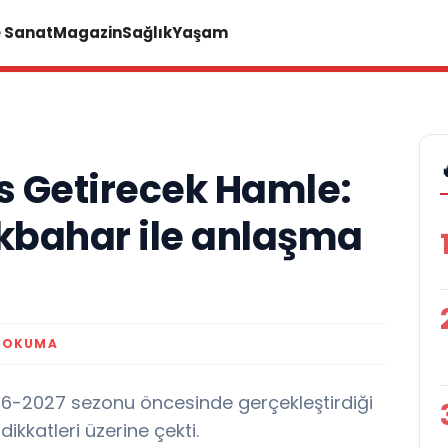
e Sanat
Magazin
Sağlık
Yaşam
es Getirecek Hamle:
 İlkbahar ile anlaşma
K OKUMA
026-2027 sezonu öncesinde gerçekleştirdiği
ikkatleri üzerine çekti.