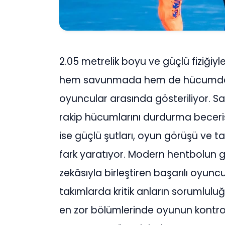
2.05 metrelik boyu ve güçlü fiziğiy
hem savunmada hem de hücumda 
oyuncular arasında gösteriliyor. Sav
rakip hücumlarını durdurma beceri
ise güçlü şutları, oyun görüşü ve t
fark yaratıyor. Modern hentbolun ge
zekâsıyla birleştiren başarılı oyunc
takımlarda kritik anların sorumlulu
en zor bölümlerinde oyunun kontrol