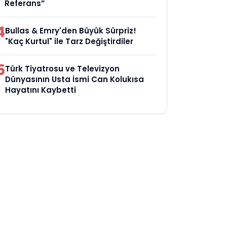
Referans”
4
Bullas & Emry'den Büyük Sürpriz!
"Kaç Kurtul" ile Tarz Değiştirdiler
5
Türk Tiyatrosu ve Televizyon
Dünyasının Usta İsmi Can Kolukısa
Hayatını Kaybetti