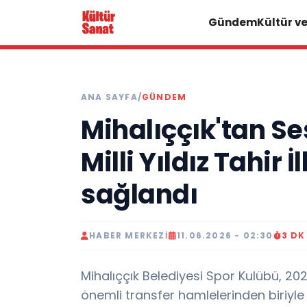
Gündem
Kültür v
ANA SAYFA
/
GÜNDEM
Mihalıççık'tan S
Milli Yıldız Tahir
sağlandı
HABER MERKEZI
11.06.2026 - 02:30
3 D
Mihalıççık Belediyesi Spor Kulübü, 2
önemli transfer hamlelerinden biriyle d