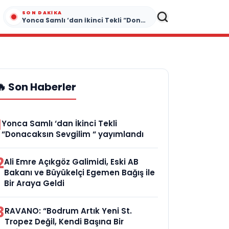
SON DAKIKA
Yonca Samlı ‘dan İkinci Tekli “Donacaksın Sevgilim “ yayımlandı
🔥 Son Haberler
1
Yonca Samlı ‘dan İkinci Tekli
“Donacaksın Sevgilim “ yayımlandı
2
Ali Emre Açıkgöz Galimidi, Eski AB
Bakanı ve Büyükelçi Egemen Bağış ile
Bir Araya Geldi
3
RAVANO: “Bodrum Artık Yeni St.
Tropez Değil, Kendi Başına Bir