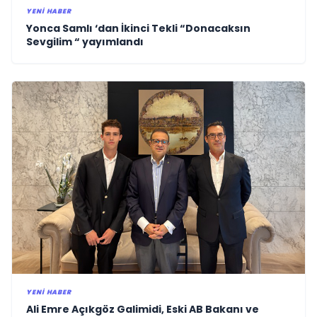
YENI HABER
Yonca Samlı ‘dan İkinci Tekli “Donacaksın
Sevgilim “ yayımlandı
YENI HABER
Ali Emre Açıkgöz Galimidi, Eski AB Bakanı ve