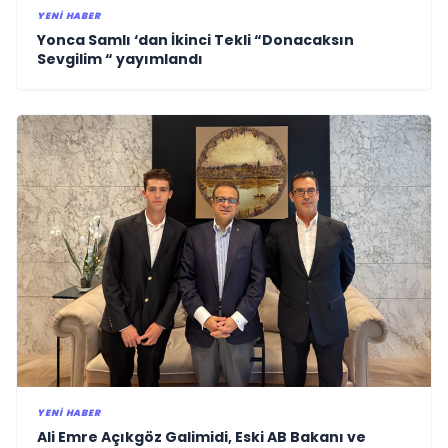
YENI HABER
Yonca Samlı ‘dan İkinci Tekli “Donacaksın
Sevgilim “ yayımlandı
YENI HABER
Ali Emre Açıkgöz Galimidi, Eski AB Bakanı ve