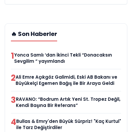
🔥 Son Haberler
1
Yonca Samlı ‘dan İkinci Tekli “Donacaksın
Sevgilim “ yayımlandı
2
Ali Emre Açıkgöz Galimidi, Eski AB Bakanı ve
Büyükelçi Egemen Bağış ile Bir Araya Geldi
3
RAVANO: “Bodrum Artık Yeni St. Tropez Değil,
Kendi Başına Bir Referans”
4
Bullas & Emry'den Büyük Sürpriz! "Kaç Kurtul"
ile Tarz Değiştirdiler