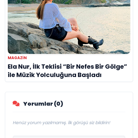
MAGAZIN
Ela Nur, İlk Teklisi “Bir Nefes Bir Gölge”
ile Müzik Yolculuğuna Başladı
Yorumlar (0)
Henüz yorum yazılmamış. İlk görüşü siz bildirin!