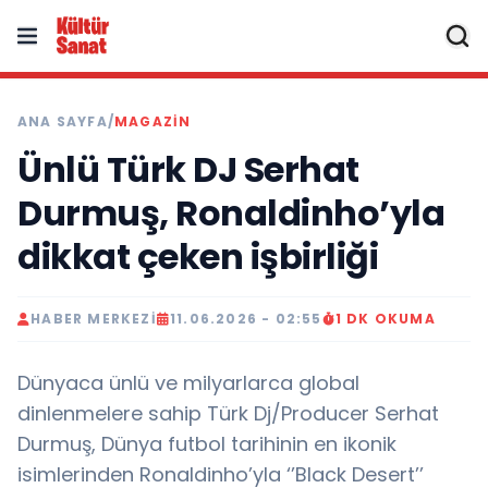
ANA SAYFA
/
MAGAZIN
Ünlü Türk DJ Serhat
Durmuş, Ronaldinho’yla
dikkat çeken işbirliği
HABER MERKEZI
11.06.2026 - 02:55
1 DK OKUMA
Dünyaca ünlü ve milyarlarca global
dinlenmelere sahip Türk Dj/Producer Serhat
Durmuş, Dünya futbol tarihinin en ikonik
isimlerinden Ronaldinho’yla ‘’Black Desert’’