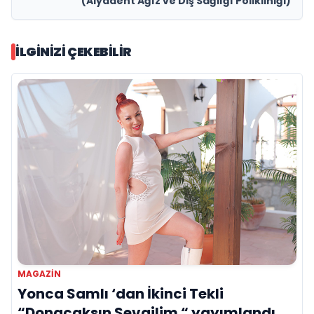
(Alyadent Ağız ve Diş Sağlığı Polikliniği)
İLGINIZI ÇEKEBILIR
MAGAZIN
Yonca Samlı ‘dan İkinci Tekli
“Donacaksın Sevgilim “ yayımlandı