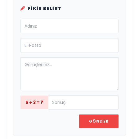
FIKIR BELIRT
5 + 3 = ?
GÖNDER