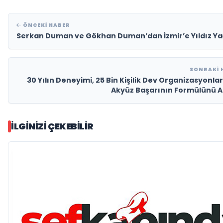
ÖNCEKI HABER
Serkan Duman ve Gökhan Duman’dan İzmir’e Yıldız 
SONRAKI 
30 Yılın Deneyimi, 25 Bin Kişilik Dev Organizasyonlar
Akyüz Başarının Formülünü A
İLGINIZI ÇEKEBILIR