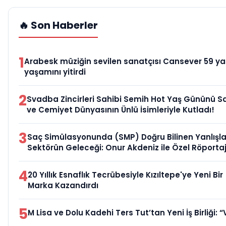
🔥 Son Haberler
1
Arabesk müziğin sevilen sanatçısı Cansever 59 y
yaşamını yitirdi
2
Svadba Zincirleri Sahibi Semih Hot Yaş Gününü S
ve Cemiyet Dünyasının Ünlü İsimleriyle Kutladı!
3
Saç Simülasyonunda (SMP) Doğru Bilinen Yanlışla
Sektörün Geleceği: Onur Akdeniz ile Özel Röporta
4
20 Yıllık Esnaflık Tecrübesiyle Kızıltepe'ye Yeni Bir
Marka Kazandırdı
5
M Lisa ve Dolu Kadehi Ters Tut’tan Yeni İş Birliği: “