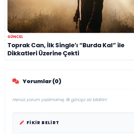
GÜNCEL
Toprak Can, İlk Single’ı “Burda Kal” ile
Dikkatleri Üzerine Çekti
Yorumlar (0)
Henüz yorum yazılmamış. İlk görüşü siz bildirin!
FIKIR BELIRT